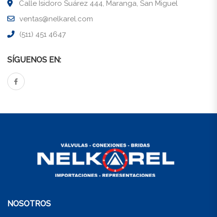
Calle Isidoro Suárez 444, Maranga, San Miguel
Globo
(9)
ventas@nelkarel.com
Mariposa
(1)
(511) 451 4647
Varios
(6)
SÍGUENOS EN:
NOSOTROS